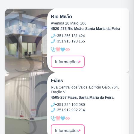
Rio Meão
Avenida 20 Maio, 106
4520-473 Rio Meão, Santa Maria da Feira
+351
256 181 424
+351
915 193 155
Informações
Fiães
Rua Central dos Valos, Edifício Gaio, 764,
Fração V
4505-257 Fiães, Santa Maria da Feira
+351
224 102 980
+351
912 992 214
Informações