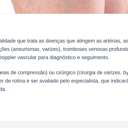
alidade que trata as doenças que atingem as artérias, a
atações (aneurismas, varizes), tromboses venosas profund
-Doppler vascular para diagnóstico e seguimento.
as de compressão) ou cirúrgico (cirurgia de varizes, by-p
r de rotina e ser avaliado pelo especialista, que indic
da.