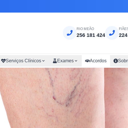
RIO MEÃO
FIÃE
256 181 424
224
Serviços Clínicos
Exames
Acordos
Sobr