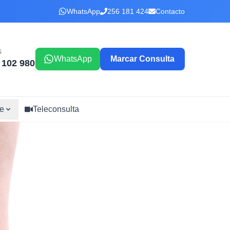
WhatsApp
256 181 424
Contacto
S
WhatsApp
Marcar Consulta
 102 980
e
Teleconsulta